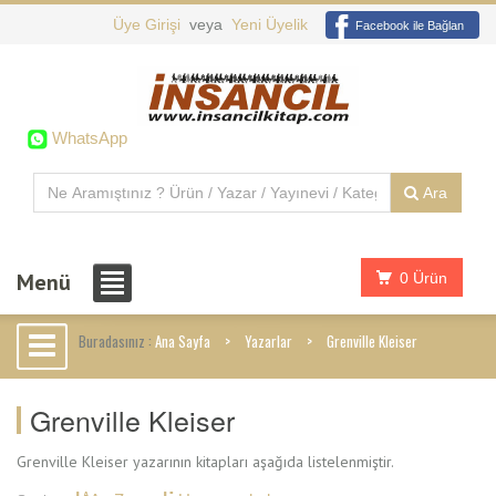
Üye Girişi
veya
Yeni Üyelik
Facebook ile Bağlan
WhatsApp
Ara
Menü
0 Ürün
Buradasınız :
Ana Sayfa
Yazarlar
Grenville Kleiser
Grenville Kleiser
Grenville Kleiser yazarının kitapları aşağıda listelenmiştir.