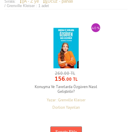
A - Z ye
Ucuz - pahalı
Sırala:
/ Grenville Kleiser : 1 adet
40 %
260.00 TL
156
.00 TL
Konuşma Ve Tavırlarda Özgüven Nasıl
Geliştirilir?
Yazar : Grenville Kleiser
Dorlion Yayınları
Sepete Ekle