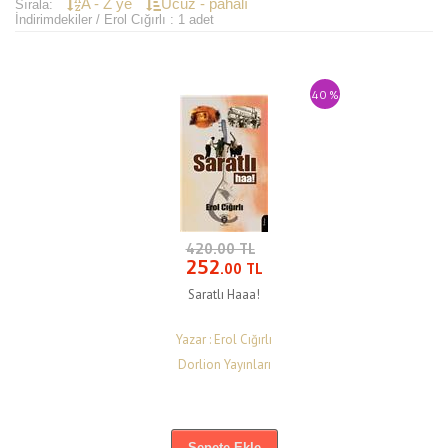
A - Z ye
Ucuz - pahalı
Sırala:
İndirimdekiler / Erol Cığırlı : 1 adet
40 %
420.00 TL
252
.00 TL
Saratlı Haaa!
Yazar : Erol Cığırlı
Dorlion Yayınları
Sepete Ekle