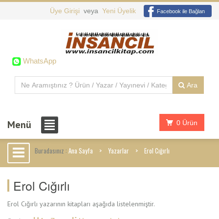
Üye Girişi
veya
Yeni Üyelik
Facebook ile Bağlan
WhatsApp
Ara
Menü
0 Ürün
Buradasınız :
Ana Sayfa
Yazarlar
Erol Cığırlı
Erol Cığırlı
Erol Cığırlı yazarının kitapları aşağıda listelenmiştir.