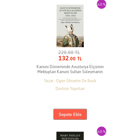
40 %
220.00 TL
132
.00 TL
Kanuni Döneminde Avusturya Elçisinin
Mektupları Kanuni Sultan Süleymanın
Kişiliği,Hürrem 1555-1560
Yazar : Ogier Ghiselin De Busb
Dorlion Yayınları
Sepete Ekle
40 %