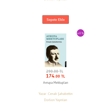
Sepete Ekle
40 %
290.00 TL
174
.00 TL
Avrupa Mektupları
Yazar : Cenab Şahabettin
Dorlion Yayınları