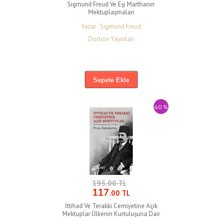
Sigmund Freud Ve Eşi Marthanın
Mektuplaşmaları
Yazar : Sigmund Freud
Dorlion Yayınları
Sepete Ekle
40 %
195.00 TL
117
.00 TL
İttihad Ve Terakki Cemiyetine Açık
Mektuplar Ülkenin Kurtuluşuna Dair
Nasihatlar