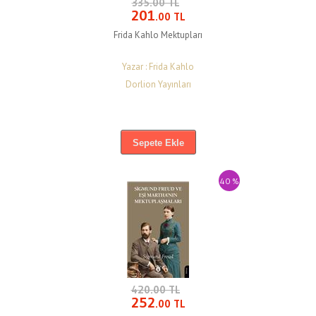
335.00 TL
201
.00 TL
Frida Kahlo Mektupları
Yazar : Frida Kahlo
Dorlion Yayınları
Sepete Ekle
40 %
420.00 TL
252
.00 TL