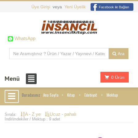
Üye Girişi
veya
Yeni Üyelik
Facebook ile Bağlan
WhatsApp
Ara
Menü
0 Ürün
Buradasınız :
Ana Sayfa
Kitap
Edebiyat
Mektup
A - Z ye
Ucuz - pahalı
Sırala:
İndirimdekiler / Mektup : 9 adet