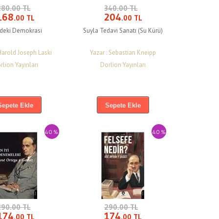
280.00 TL
340.00 TL
168
204
.00 TL
.00 TL
zdeki Demokrasi
Suyla Tedavi Sanatı (Su Kürü)
 Harold Joseph Laski
Yazar : Sebastian Kneipp
rlion Yayınları
Dorlion Yayınları
Sepete Ekle
Sepete Ekle
40 %
40 %
290.00 TL
290.00 TL
174
174
.00 TL
.00 TL