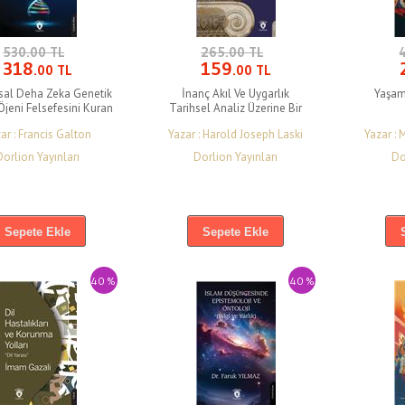
530.00 TL
265.00 TL
318
159
.00 TL
.00 TL
sal Deha Zeka Genetik
İnanç Akıl Ve Uygarlık
Yaşam
(Öjeni Felsefesini Kuran
Tarihsel Analiz Üzerine Bir
Kitap)
Deneme
ar : Francis Galton
Yazar : Harold Joseph Laski
Yazar :
Dorlion Yayınları
Dorlion Yayınları
Do
Sepete Ekle
Sepete Ekle
40 %
40 %