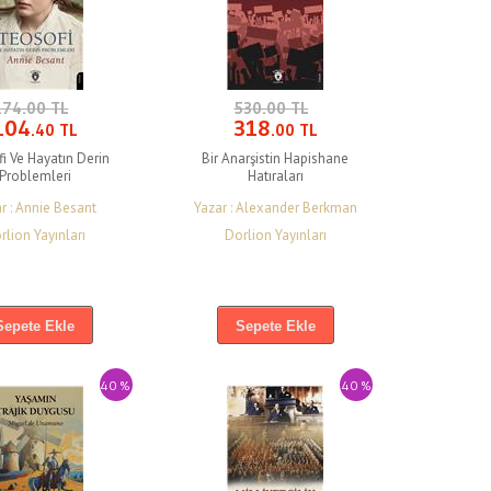
174.00 TL
530.00 TL
104
318
.40 TL
.00 TL
i Ve Hayatın Derin
Bir Anarşistin Hapishane
Problemleri
Hatıraları
r : Annie Besant
Yazar : Alexander Berkman
rlion Yayınları
Dorlion Yayınları
Sepete Ekle
Sepete Ekle
40 %
40 %