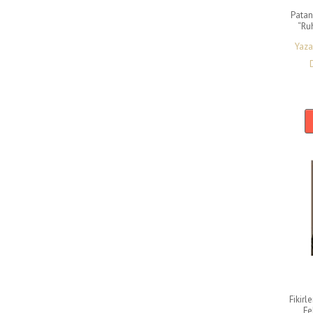
Sosyoloji Ve Felsefe
Patan
“Ruh
Sosyoloji-Antropoloji
Yaza
Tarih
Tarih-Anı
Tarih-Biyografi
Tarih-Coğrafya
Tarih-Din
Teoloji-Mitoloji
Tıp
Toplum Bilim
Uluslararası İlişkiler-Sosyoloji
Yönetim Bilimi
Fikirl
Fe