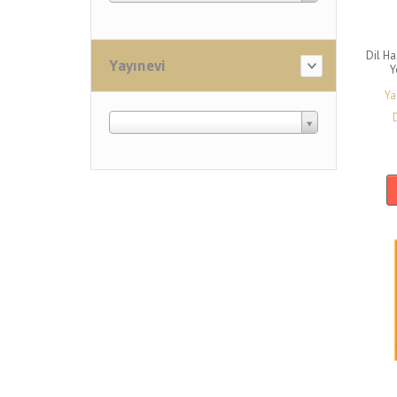
Mitoloji
Popüler Bilim
Dil Ha
Yayınevi
Y
Psikoloji
Ya
Psikoloji-Felsefe
Psikoloji-Psikyatır
Psikoloji-Sanat
Psikoloji-Terapi
Siyaset
Siyaset- Felsefe
Siyaset-Medya-Pedagoji
Sosyal Tarih
Sosyoloji
Sosyoloji- Din