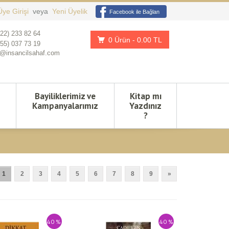
Üye Girişi
veya
Yeni Üyelik
Facebook ile Bağlan
222) 233 82 64
0 Ürün
- 0.00 TL
555) 037 73 19
@insancilsahaf.com
Bayiliklerimiz ve
Kitap mı
Kampanyalarımız
Yazdınız
?
1
2
3
4
5
6
7
8
9
»
40 %
40 %