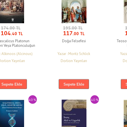
174.00 TL
195.00 TL
104
117
.40 TL
.00 TL
ascalicus Platonun
Doğa Felsefesi
Teosof
eri Veya Platonculuğun
Ders Kitabı
 : Alkinoos (Alcinous)
Yazar : Moritz Schlick
Yaza
Dorlion Yayınları
Dorlion Yayınları
Do
Sepete Ekle
Sepete Ekle
40 %
40 %