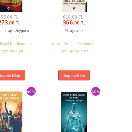
455.00 TL
610.00 TL
273
366
.00 TL
.00 TL
ın Trajik Duygusu
Milliyetçilik
 Miguel De Unamuno
Yazar : Profesör Mehmet Ali
Ay
rlion Yayınları
Dorlion Yayınları
Sepete Ekle
Sepete Ekle
40 %
40 %