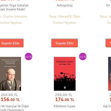
jalinin Yoga Sutraları
Antropoloji
En 
ani İnsanın Kitabı”
r : Charles Johnston
Yazar : Edward B. Tylor
Yazar : 
Dorlion Yayınları
Dorlion Yayınları
Do
Sepete Ekle
Sepete Ekle
40 %
40 %
260.00 TL
290.00 TL
156
174
.00 TL
.00 TL
er Ve İnançlar Ve Diğer
Kitlelerin İsyanı
Aşk Ü
lsefe Denemeleri