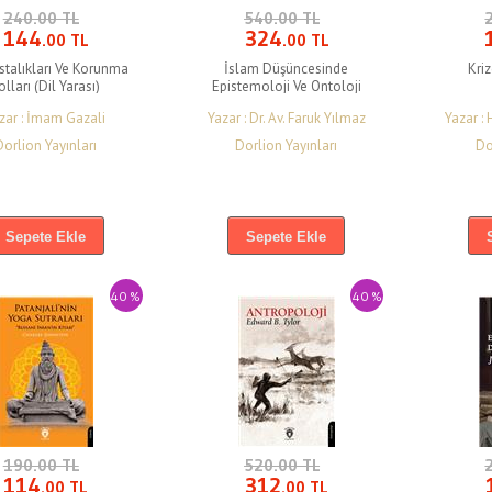
240.00 TL
540.00 TL
144
324
.00 TL
.00 TL
stalıkları Ve Korunma
İslam Düşüncesinde
Kri
olları (Dil Yarası)
Epistemoloji Ve Ontoloji
(Bilgi Ve Varlık)
zar : İmam Gazali
Yazar : Dr. Av. Faruk Yılmaz
Yazar :
Dorlion Yayınları
Dorlion Yayınları
Do
Sepete Ekle
Sepete Ekle
40 %
40 %
190.00 TL
520.00 TL
114
312
.00 TL
.00 TL