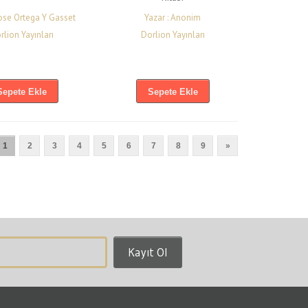
Jose Ortega Y Gasset
Yazar : Anonim
rlion Yayınları
Dorlion Yayınları
Sepete Ekle
Sepete Ekle
1
2
3
4
5
6
7
8
9
»