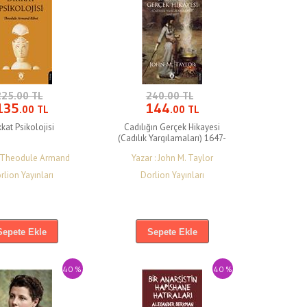
225.00 TL
240.00 TL
135
144
.00 TL
.00 TL
kkat Psikolojisi
Cadılığın Gerçek Hikayesi
(Cadılık Yargılamaları) 1647-
1697
: Theodule Armand
Yazar : John M. Taylor
Ribot
rlion Yayınları
Dorlion Yayınları
Sepete Ekle
Sepete Ekle
40 %
40 %