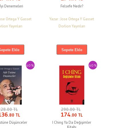
İyi Denemeleri
Felsefe Nedir?
Jose Ortega Y Gasset
Yazar : Jose Ortega Y Gasset
rlion Yayınları
Dorlion Yayınları
Sepete Ekle
Sepete Ekle
40 %
40 %
228.00 TL
290.00 TL
136
174
.80 TL
.00 TL
stüne Düşünceler
I Ching Ya Da Değişimler
Kitabı