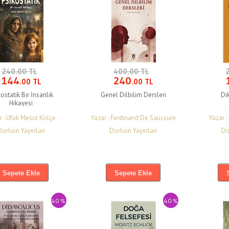
240.00 TL
400.00 TL
144
240
.00 TL
.00 TL
ostatik Bir İnsanlık
Genel Dilbilim Dersleri
Di
Hikayesi
r : Ufuk Mesut Kölçe
Yazar : Ferdinand De Saussure
Yazar 
Dorlion Yayınları
Dorlion Yayınları
Do
Sepete Ekle
Sepete Ekle
40 %
40 %