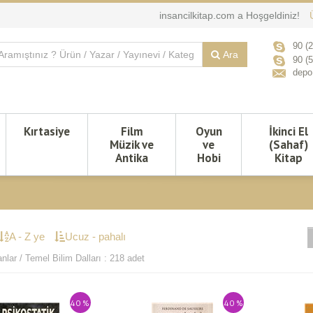
insancilkitap.com a Hoşgeldiniz!
90 (
Ara
90 (
depo
Kırtasiye
Film
Oyun
İkinci El
Müzik ve
ve
(Sahaf)
Antika
Hobi
Kitap
A - Z ye
Ucuz - pahalı
nlar / Temel Bilim Dalları : 218 adet
40 %
40 %