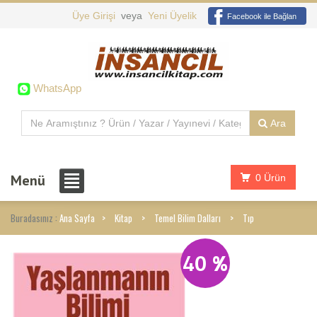
Üye Girişi
veya
Yeni Üyelik
Facebook ile Bağlan
WhatsApp
Ara
Menü
0 Ürün
Buradasınız :
Ana Sayfa
Kitap
Temel Bilim Dalları
Tıp
40 %